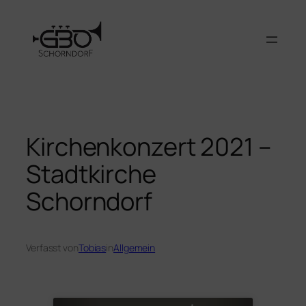
Zum
Inhalt
springen
Kirchenkonzert 2021 –
Stadtkirche
Schorndorf
Verfasst von
Tobias
in
Allgemein