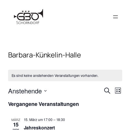
Barbara-Künkelin-Halle
Es sind keine anstehenden Veranstaltungen vorhanden.
Verans
Vera
Anstehende
Suche
Liste
Ansi
Suche
Datum
Navi
Vergangene Veranstaltungen
wählen.
und
Ansich
15. März um 17:00
–
18:30
MÄRZ
15
Naviga
Jahreskonzert
2026