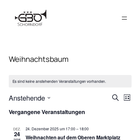
Weihnachtsbaum
Es sind keine anstehenden Veranstaltungen vorhanden.
Verans
Vera
Anstehende
Suche
Liste
Ansi
Suche
Datum
Navi
Vergangene Veranstaltungen
wählen.
und
Ansich
24. Dezember 2025 um 17:00
–
18:00
DEZ.
24
Naviga
Weihnachten auf dem Oberen Marktplatz
2025